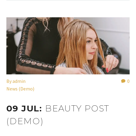
By
admin
0
News (Demo)
09 JUL:
BEAUTY POST
(DEMO)