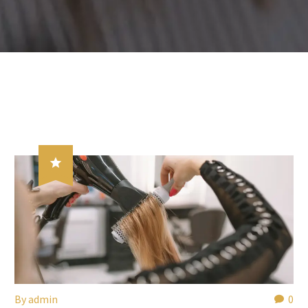

By
admin
0