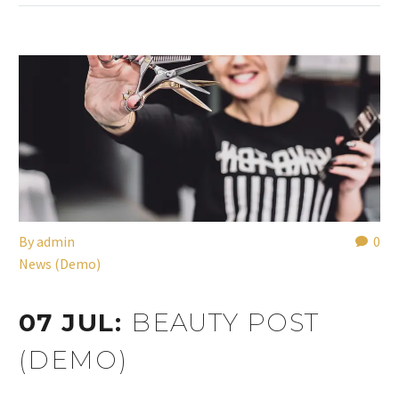
By
admin
0
News (Demo)
07 JUL:
BEAUTY POST
(DEMO)