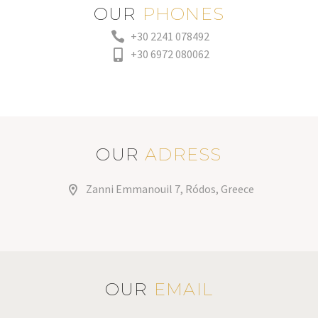
OUR
PHONES
+30 2241 078492
+30 6972 080062
OUR
ADRESS
Zanni Emmanouil 7, Ródos, Greece
OUR
EMAIL